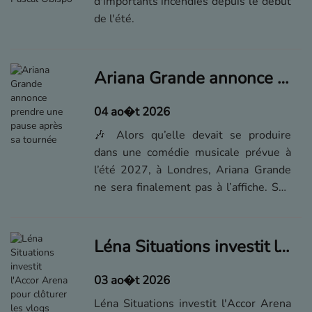
d'importants incendies depuis le début
de l'été.
Ariana Grande annonce prendre une pause après sa tournée
04 ao�t 2026
🎶 Alors qu’elle devait se produire
dans une comédie musicale prévue à
l’été 2027, à Londres, Ariana Grande
ne sera finalement pas à l’affiche. Son
représentant a annoncé que la popstar
se retirait de la scène publique pour
faire une pause, ce qui a alimenté les
Léna Situations investit l'Accor Arena pour clôturer les vlogs d'août
spéculations sur son état de santé....
03 ao�t 2026
Léna Situations investit l'Accor Arena