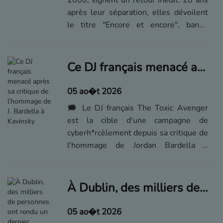
2000, signent un retour inédit. 20 ans
après leur séparation, elles dévoilent
le titre "Encore et encore", bande
originale du film d'animation
Pat'Patrouille : Mission Dino.
Ce DJ français menacé après sa critique de l’hommage de J. Bardella à Kavinsky
05 ao�t 2026
🗯️ Le DJ français The Toxic Avenger
est la cible d'une campagne de
cyberh*rcèlement depuis sa critique de
l'hommage de Jordan Bardella à
Kavinsky, m*rt le 28 jullet dernier.
À Dublin, des milliers de personnes ont rendu un dernier hommage au musicien Glen Hansard
05 ao�t 2026