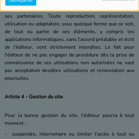
Sauvegarder
Ils sont la propriété pleine et entière de l'éditeur ou de
ses partenaires. Toute reproduction, représentation,
utilisation ou adaptation, sous quelque forme que ce soit,
de tout ou partie de ces éléments, y compris les
applications informatiques, sans l'accord préalable et écrit
de l'éditeur, sont strictement interdites. Le fait pour
l'éditeur de ne pas engager de procédure dès la prise de
connaissance de ces utilisations non autorisées ne vaut
pas acceptation desdites utilisations et renonciation aux
poursuites.
Article 4 - Gestion du site
Pour la bonne gestion du site, l'éditeur pourra à tout
moment :
- suspendre, interrompre ou limiter l'accès à tout ou