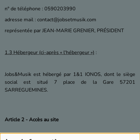
n° de téléphone : 0590203990
adresse mail : contact@jobsetmusik.com
représentée par JEAN-MARIE GRENIER, PRÉSIDENT
1.3 Hébergeur (ci-après « l'hébergeur »)
:
Jobs&Musik est hébergé par 1&1 IONOS, dont le siège
social est situé 7 place de la Gare 57201
SARREGUEMINES.
Article 2 - Accès au site
L'accès au site et son utilisation sont réservés à un usage