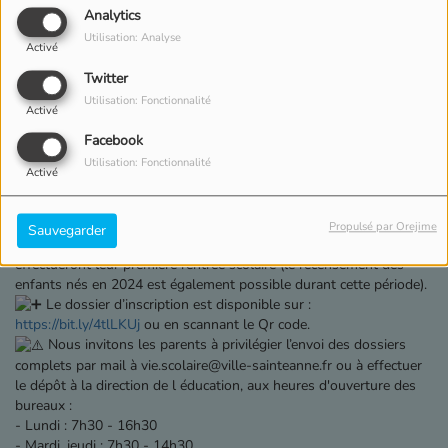
Analytics
Utilisation: Analyse
Activé
Twitter
Utilisation: Fonctionnalité
Activé
26 FÉVRIER 2026
Facebook
La Ville de Sainte-Anne informe les parents que la campagne
Utilisation: Fonctionnalité
Activé
d'inscription en classe de maternelle pour l'année scolaire
2026/2027 se déroulera du lundi 3 février au samedi 31 mars 2026
.
Propulsé par Orejime
Sauvegarder
Sont concernés en priorité les enfants nés en 2023 qui
effectueront leur première rentrée scolaire (le recensement des
enfants nés en 2024 est également possible durant cette période).
Le dossier d’inscription est disponible sur :
https://bit.ly/4tlLKUj
ou en scannant le Qr code.
Nous invitons les parents à privilégier l’envoi des dossiers
complets par mail à vie.scolaire@ville-sainteanne.fr ou à effectuer
le dépôt à la direction de l éducation, aux heures d'ouverture des
bureaux :
- Lundi : 7h30 - 16h30
- Mardi, jeudi : 7h30 - 14h30