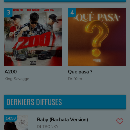
4
5
Pina Colada
Tony X
Que pasa ?
Dr. Yaro
DERNIERS DIFFUSES
14:58
Baby (Bachata Version)
DJ TRONKY