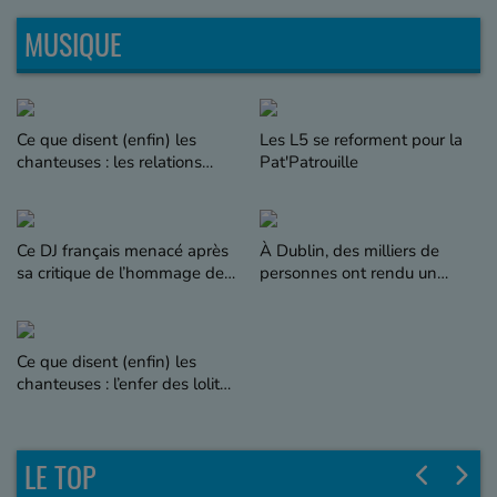
MUSIQUE
Ce que disent (enfin) les
Les L5 se reforment pour la
chanteuses : les relations
Pat'Patrouille
amoureuses toxiques selon
Héléna
Ce DJ français menacé après
À Dublin, des milliers de
sa critique de l’hommage de J.
personnes ont rendu un
Bardella à Kavinsky
dernier hommage au
musicien Glen Hansard
Ce que disent (enfin) les
chanteuses : l’enfer des lolitas
selon Margaux Simone
LE TOP