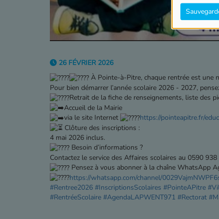
Sauvegard
26 FÉVRIER 2026
À Pointe-à-Pitre, chaque rentrée est une 
Pour bien démarrer l’année scolaire 2026 - 2027, pensez
Retrait de la fiche de renseignements, liste des piè
Accueil de la Mairie
via le site Internet
https://pointeapitre.fr/edu
Clôture des inscriptions :
4 mai 2026 inclus.
Besoin d’informations ?
Contactez le service des Affaires scolaires au 0590 938
Pensez à vous abonner à la chaîne WhatsApp 
https://whatsapp.com/channel/0029VajmNWPF
#Rentree2026
#InscriptionsScolaires
#PointeAPitre
#Vi
#RentréeScolaire
#AgendaLAPWENT971
#Rectorat
#Ma