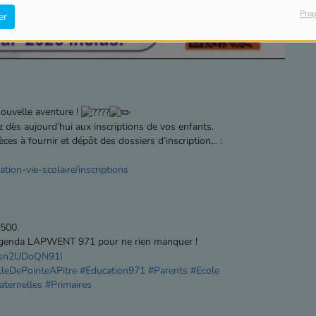
Prop
er
nouvelle aventure !
 dès aujourd’hui aux inscriptions de vos enfants.
ces à fournir et dépôt des dossiers d’inscription,.. :
cation-vie-scolaire/inscriptions
 500.
Agenda LAPWENT 971 pour ne rien manquer !
6sn2UDoQN91I
lleDePointeAPitre
#Education971
#Parents
#Ecole
ternelles
#Primaires