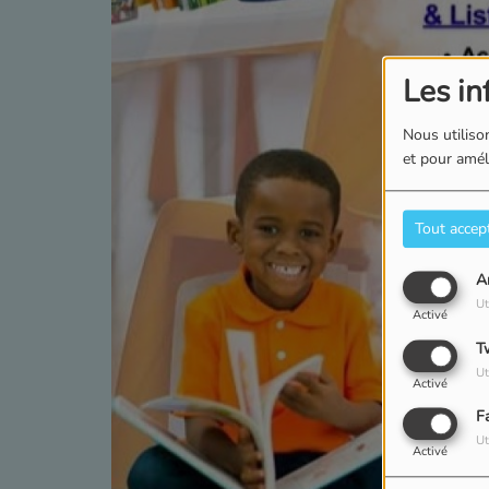
Les in
Nous utilison
et pour améli
Tout accep
A
Ut
Activé
T
Ut
Activé
F
Ut
Activé